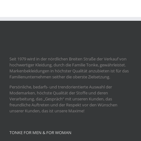
Seit 1979 wird in der nördlichen Breiten Straße der Verkauf von
hochwertiger Kleidung, durch die Familie Tonke, gewährleistet.
Markenbekleidungen in höchster Qualität anzubieten ist für das
Familienunternehmen seither die oberste Zielsetzung.
Persönliche, bedarfs- und trendorientierte Auswahl der
Modemarken, höchste Qualität der Stoffe und deren
Verarbeitung, das „Gespräch“ mit unseren Kunden, das
freundliche Auftreten und der Respekt vor den Wünschen
unserer Kunden, das ist unsere Maxime!
TONKE FOR MEN & FOR WOMAN