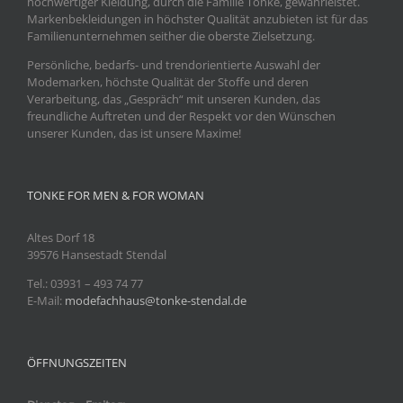
hochwertiger Kleidung, durch die Familie Tonke, gewährleistet.
Markenbekleidungen in höchster Qualität anzubieten ist für das
Familienunternehmen seither die oberste Zielsetzung.
Persönliche, bedarfs- und trendorientierte Auswahl der
Modemarken, höchste Qualität der Stoffe und deren
Verarbeitung, das „Gespräch“ mit unseren Kunden, das
freundliche Auftreten und der Respekt vor den Wünschen
unserer Kunden, das ist unsere Maxime!
TONKE FOR MEN & FOR WOMAN
Altes Dorf 18
39576 Hansestadt Stendal
Tel.: 03931
– 493 74 77
E-Mail:
modefachhaus@tonke-stendal.de
ÖFFNUNGSZEITEN