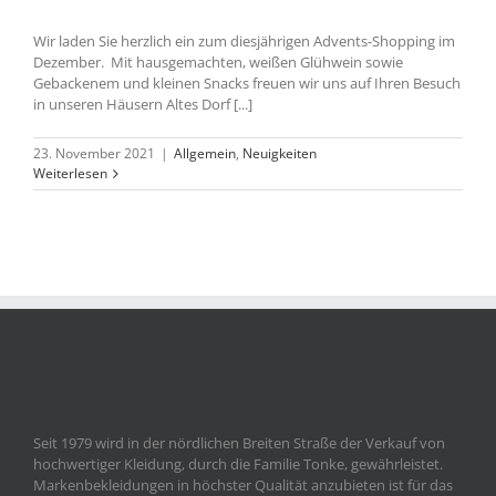
Wir laden Sie herzlich ein zum diesjährigen Advents-Shopping im
Dezember. Mit hausgemachten, weißen Glühwein sowie
Gebackenem und kleinen Snacks freuen wir uns auf Ihren Besuch
in unseren Häusern Altes Dorf [...]
23. November 2021
|
Allgemein
,
Neuigkeiten
Weiterlesen
Seit 1979 wird in der nördlichen Breiten Straße der Verkauf von
hochwertiger Kleidung, durch die Familie Tonke, gewährleistet.
Markenbekleidungen in höchster Qualität anzubieten ist für das