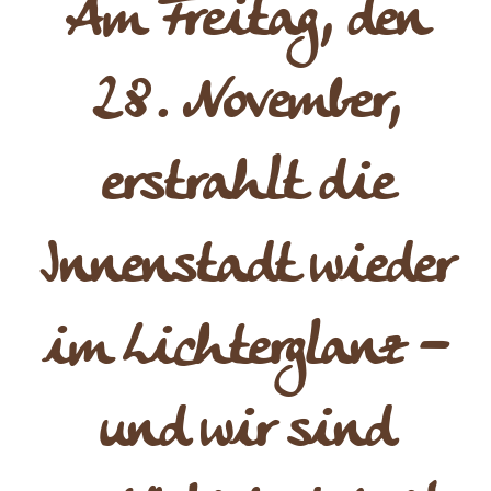
Am Freitag, den
28. November,
erstrahlt die
Innenstadt wieder
im Lichterglanz –
und wir sind