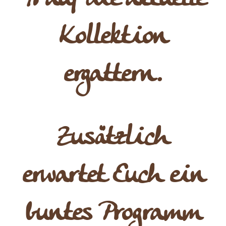
Kollektion
ergattern.
Zusätzlich
erwartet Euch ein
buntes Programm