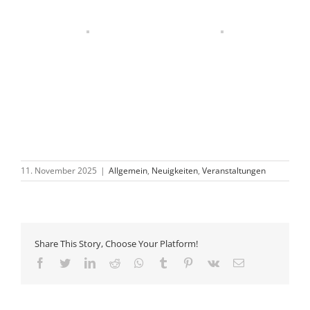
11. November 2025
|
Allgemein
,
Neuigkeiten
,
Veranstaltungen
Share This Story, Choose Your Platform!
Facebook
Twitter
LinkedIn
Reddit
Whatsapp
Tumblr
Pinterest
Vk
Email