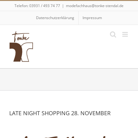
Skip
Telefon: 03931 / 493 74 77
|
modefachhaus@tonke-stendal.de
to
content
Datenschutzerklärung
Impressum
Zeige
grösseres
LATE NIGHT SHOPPING 28. NOVEMBER
Bild