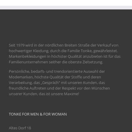
Seit 1979 wird in der nördlichen Breiten Straße der Verkauf von
hochwertiger Kleidung, durch die Familie Tonke, gewährleistet.
Markenbekleidungen in höchster Qualität anzubieten ist für das
Familienunternehmen seither die oberste Zielsetzung.
Persönliche, bedarfs- und trendorientierte Auswahl der
Modemarken, höchste Qualität der Stoffe und deren
Verarbeitung, das „Gespräch“ mit unseren Kunden, das
freundliche Auftreten und der Respekt vor den Wünschen
unserer Kunden, das ist unsere Maxime!
TONKE FOR MEN & FOR WOMAN
Altes Dorf 18