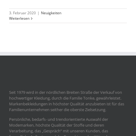
3. Februar 2020
|
Neuigkeiten
Weiterlesen
Seit 1979 wird in der nördlichen Breiten Straße der Verkauf von
hochwertiger Kleidung, durch die Familie Tonke, gewährleistet.
Markenbekleidungen in höchster Qualität anzubieten ist für das
Familienunternehmen seither die oberste Zielsetzung.
Persönliche, bedarfs- und trendorientierte Auswahl der
Modemarken, höchste Qualität der Stoffe und deren
Verarbeitung, das „Gespräch“ mit unseren Kunden, das