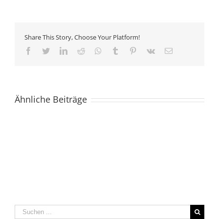
Share This Story, Choose Your Platform!
Facebook
Twitter
LinkedIn
Reddit
Whatsapp
Tumblr
Pinterest
Vk
Email
Ähnliche Beiträge
Suche
nach: