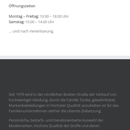
Öffnungszeiten
Montag – Freitag:
10.00 – 18.00 Uhr
Samstag:
10.00 – 14.00 Uhr
… und nach Vereinbarung.
Seit 1979 wird in der nördlichen Breiten Straße der Verkauf von
hochwertiger Kleidung, durch die Familie Tonke, gewährleistet.
Markenbekleidungen in höchster Qualität anzubieten ist für das
Familienunternehmen seither die oberste Zielsetzung.
Persönliche, bedarfs- und trendorientierte Auswahl der
Modemarken, höchste Qualität der Stoffe und deren