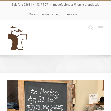
Skip
Telefon: 03931 / 493 74 77
|
modefachhaus@tonke-stendal.de
to
content
Datenschutzerklärung
Impressum
Zeige
grösseres
Bild