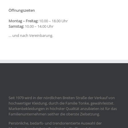
Öffnungszeiten
Montag – Freitag:
10.00 – 18.00 Uhr
Samstag:
10.00 – 14.00 Uhr
… und nach Vereinbarung.
Seit 1979 wird in der nördlichen Breiten Straße der Verkauf von
hochwertiger Kleidung, durch die Familie Tonke, gewährleistet.
Markenbekleidungen in höchster Qualität anzubieten ist für das
Familienunternehmen seither die oberste Zielsetzung.
Persönliche, bedarfs- und trendorientierte Auswahl der