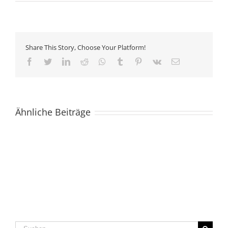
Share This Story, Choose Your Platform!
Facebook
Twitter
LinkedIn
Reddit
Whatsapp
Tumblr
Pinterest
Vk
Email
Ähnliche Beiträge
Suche